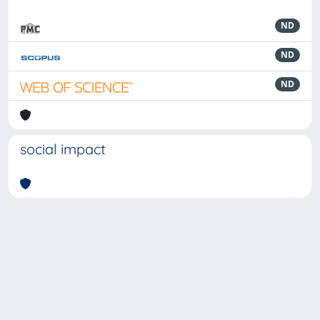
ND
ND
ND
social impact
Powered by
IRIS
-
about IRIS
-
Utilizzo dei cookie
-
Privacy
Copyright © 2026