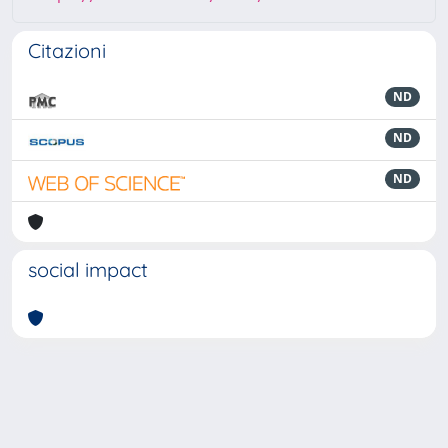
Citazioni
ND
ND
ND
social impact