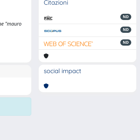
Citazioni
ND
ione "mauro
ND
ND
social impact