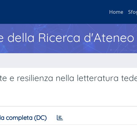
Home
Sfo
e della Ricerca d'Ateneo
e e resilienza nella letteratura te
a completa (DC)