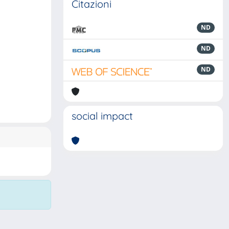
Citazioni
ND
ND
ND
social impact