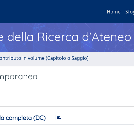
Home
Sfo
e della Ricerca d'Ateneo
ontributo in volume (Capitolo o Saggio)
temporanea
a completa (DC)