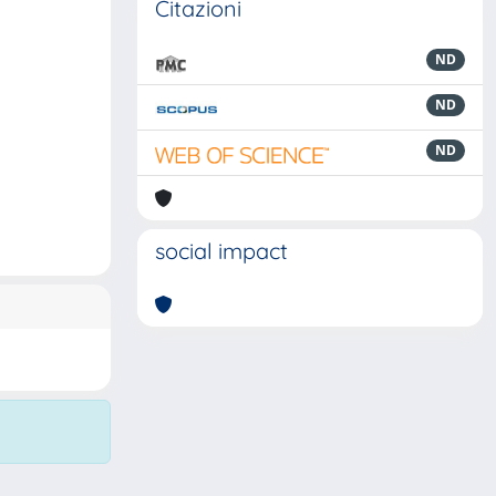
Citazioni
ND
ND
ND
social impact