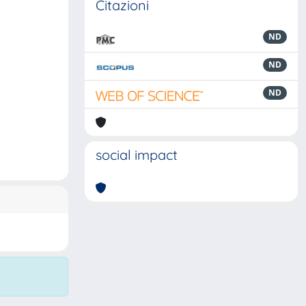
Citazioni
ND
ND
ND
social impact