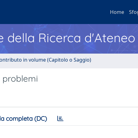
Home
Sfo
e della Ricerca d'Ateneo
ontributo in volume (Capitolo o Saggio)
 e problemi
a completa (DC)