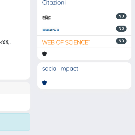
Citazioni
ND
ND
ND
-468).
social impact