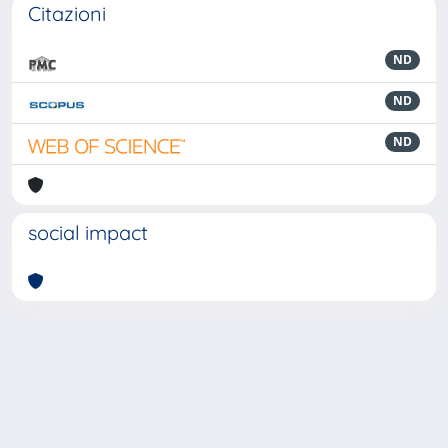
Citazioni
ND
ND
ND
social impact
Powered by
IRIS
-
about IRIS
-