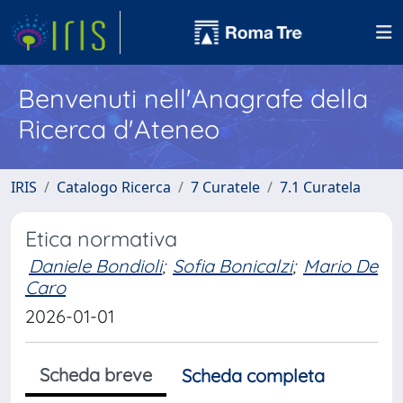
Benvenuti nell'Anagrafe della
Ricerca d'Ateneo
IRIS
Catalogo Ricerca
7 Curatele
7.1 Curatela
Etica normativa
Daniele Bondioli
;
Sofia Bonicalzi
;
Mario De
Caro
2026-01-01
Scheda breve
Scheda completa