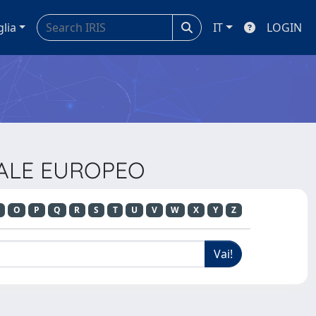
glia
IT
LOGIN
CIALE EUROPEO
O
P
Q
R
S
T
U
V
W
X
Y
Z