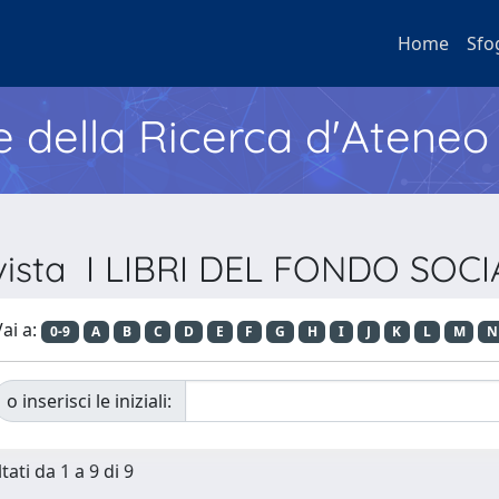
Home
Sfo
e della Ricerca d'Ateneo
Rivista I LIBRI DEL FONDO SO
ai a:
0-9
A
B
C
D
E
F
G
H
I
J
K
L
M
N
o inserisci le iniziali:
tati da 1 a 9 di 9