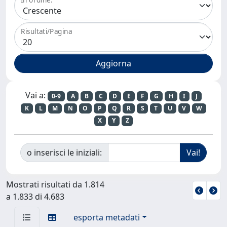
Risultati/Pagina
Vai a:
0-9
A
B
C
D
E
F
G
H
I
J
K
L
M
N
O
P
Q
R
S
T
U
V
W
X
Y
Z
o inserisci le iniziali:
Mostrati risultati da 1.814
a 1.833 di 4.683
esporta metadati