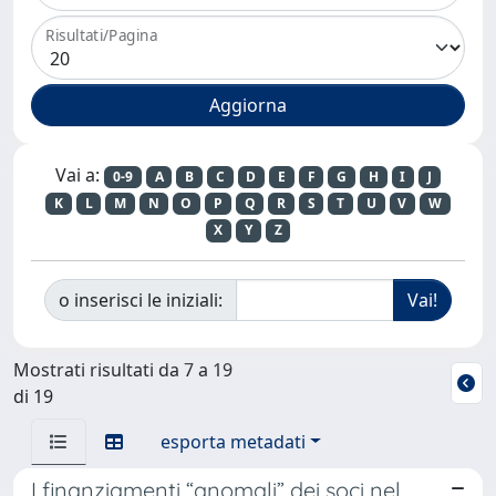
Risultati/Pagina
Vai a:
0-9
A
B
C
D
E
F
G
H
I
J
K
L
M
N
O
P
Q
R
S
T
U
V
W
X
Y
Z
o inserisci le iniziali:
Mostrati risultati da 7 a 19
di 19
esporta metadati
I finanziamenti “anomali” dei soci nel