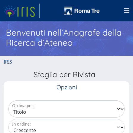
Benvenuti nell'Anagrafe della
Ricerca d'Ateneo
IRIS
Sfoglia per Rivista
Opzioni
Ordina per:
In ordine: