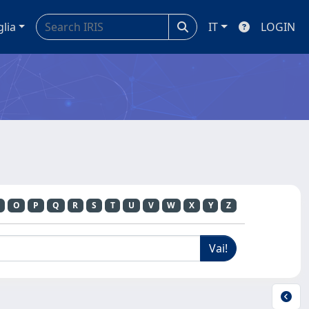
glia
IT
LOGIN
O
P
Q
R
S
T
U
V
W
X
Y
Z