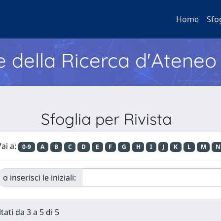
Home
Sfo
e della Ricerca d'Ateneo
Sfoglia per Rivista
ai a:
0-9
A
B
C
D
E
F
G
H
I
J
K
L
M
N
o inserisci le iniziali:
tati da 3 a 5 di 5