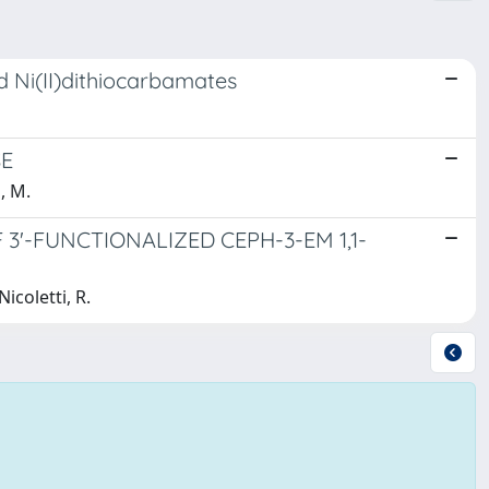
ed Ni(II)dithiocarbamates
SE
, M.
 3'-FUNCTIONALIZED CEPH-3-EM 1,1-
icoletti, R.