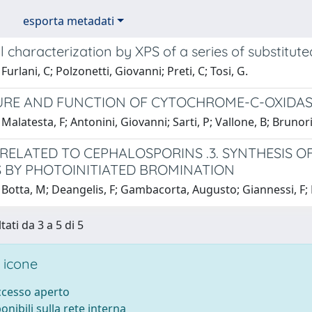
esporta metadati
l characterization by XPS of a series of substitut
urlani, C; Polzonetti, Giovanni; Preti, C; Tosi, G.
RE AND FUNCTION OF CYTOCHROME-C-OXIDA
Malatesta, F; Antonini, Giovanni; Sarti, P; Vallone, B; Brunori
RELATED TO CEPHALOSPORINS .3. SYNTHESIS OF
S BY PHOTOINITIATED BROMINATION
Botta, M; Deangelis, F; Gambacorta, Augusto; Giannessi, F; N
tati da 3 a 5 di 5
 icone
accesso aperto
ponibili sulla rete interna