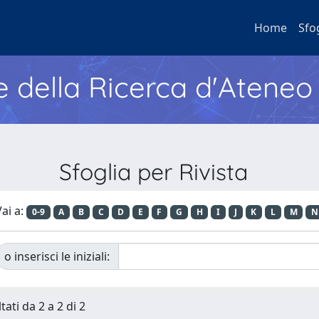
Home
Sfo
e della Ricerca d'Ateneo
Sfoglia per Rivista
ai a:
0-9
A
B
C
D
E
F
G
H
I
J
K
L
M
N
o inserisci le iniziali:
tati da 2 a 2 di 2