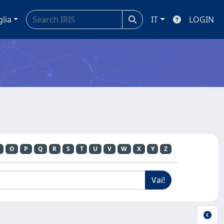
glia
IT
LOGIN
O
P
Q
R
S
T
U
V
W
X
Y
Z