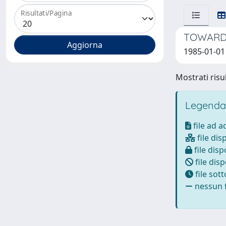
Risultati/Pagina
TOWARDS
1985-01-01
Mostrati risul
Legenda
file ad 
file dis
file disp
file disp
file sot
nessun f