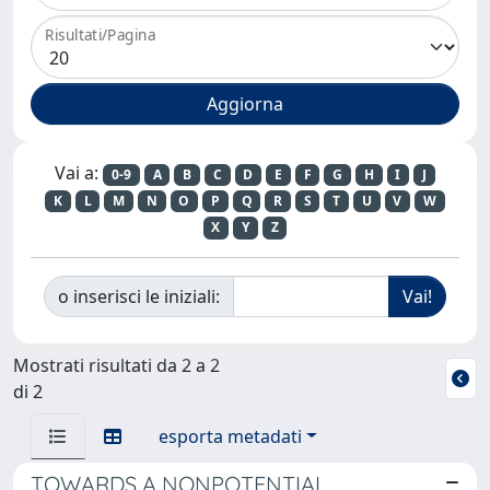
Risultati/Pagina
Vai a:
0-9
A
B
C
D
E
F
G
H
I
J
K
L
M
N
O
P
Q
R
S
T
U
V
W
X
Y
Z
o inserisci le iniziali:
Mostrati risultati da 2 a 2
di 2
esporta metadati
TOWARDS A NONPOTENTIAL