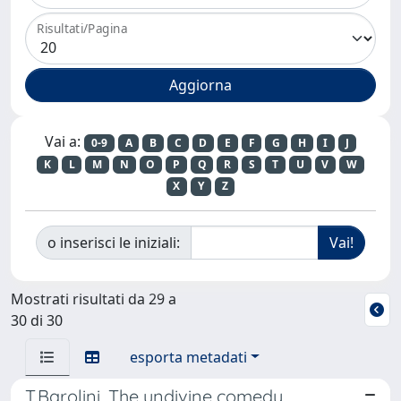
Risultati/Pagina
Vai a:
0-9
A
B
C
D
E
F
G
H
I
J
K
L
M
N
O
P
Q
R
S
T
U
V
W
X
Y
Z
o inserisci le iniziali:
Mostrati risultati da 29 a
30 di 30
esporta metadati
T.Barolini, The undivine comedy.