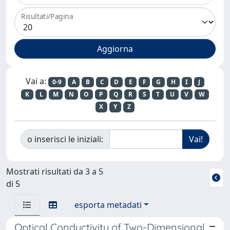
Risultati/Pagina
Vai a:
0-9
A
B
C
D
E
F
G
H
I
J
K
L
M
N
O
P
Q
R
S
T
U
V
W
X
Y
Z
o inserisci le iniziali:
Mostrati risultati da 3 a 5
di 5
esporta metadati
Optical Conductivity of Two-Dimensional