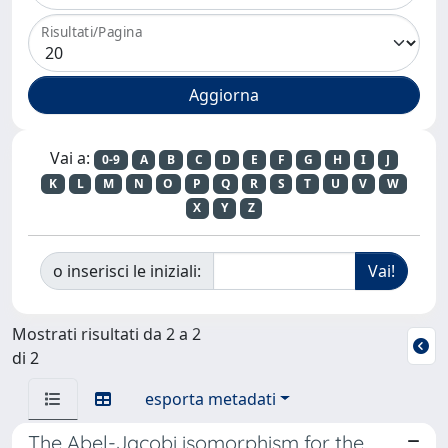
Risultati/Pagina
Vai a:
0-9
A
B
C
D
E
F
G
H
I
J
K
L
M
N
O
P
Q
R
S
T
U
V
W
X
Y
Z
o inserisci le iniziali:
Mostrati risultati da 2 a 2
di 2
esporta metadati
The Abel-Jacobi isomorphism for the