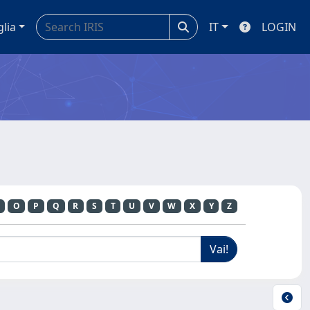
glia
IT
LOGIN
O
P
Q
R
S
T
U
V
W
X
Y
Z