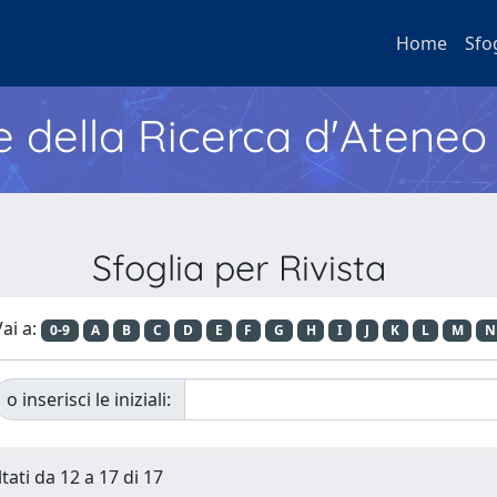
Home
Sfo
e della Ricerca d'Ateneo
Sfoglia per Rivista
ai a:
0-9
A
B
C
D
E
F
G
H
I
J
K
L
M
N
o inserisci le iniziali:
tati da 12 a 17 di 17