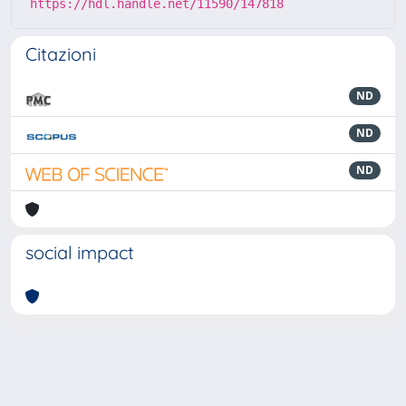
https://hdl.handle.net/11590/147818
Citazioni
ND
ND
ND
social impact