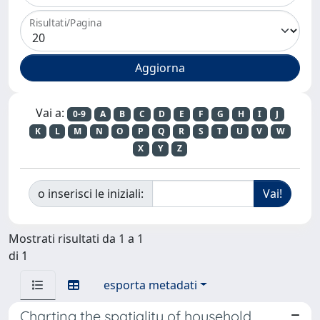
Risultati/Pagina
Vai a:
0-9
A
B
C
D
E
F
G
H
I
J
K
L
M
N
O
P
Q
R
S
T
U
V
W
X
Y
Z
o inserisci le iniziali:
Mostrati risultati da 1 a 1
di 1
esporta metadati
Charting the spatiality of household