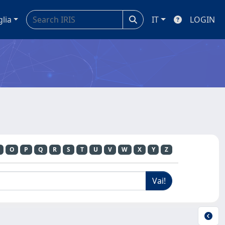
glia
IT
LOGIN
O
P
Q
R
S
T
U
V
W
X
Y
Z