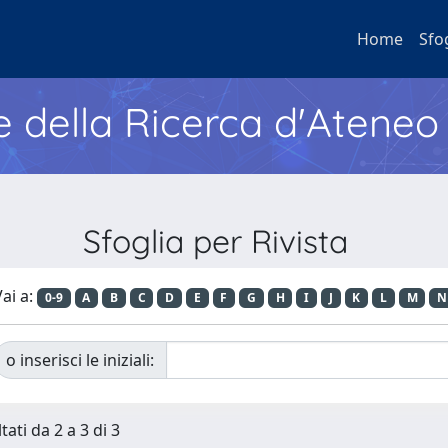
Home
Sfo
e della Ricerca d'Ateneo
Sfoglia per Rivista
ai a:
0-9
A
B
C
D
E
F
G
H
I
J
K
L
M
N
o inserisci le iniziali:
tati da 2 a 3 di 3