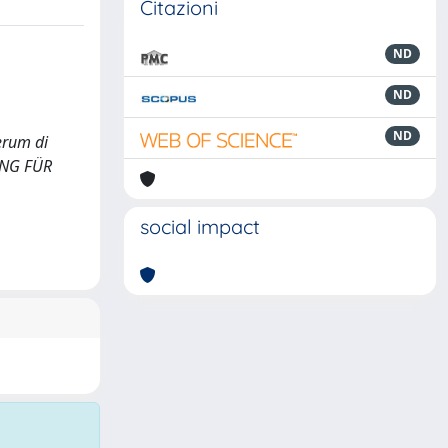
Citazioni
ND
ND
ND
ierum di
TUNG FÜR
social impact