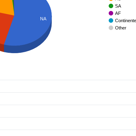
SA
AF
NA
Continent
Other