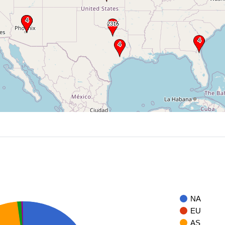
NA
EU
AS