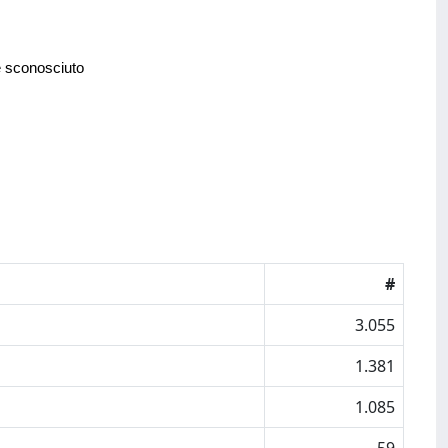
e sconosciuto
#
3.055
1.381
1.085