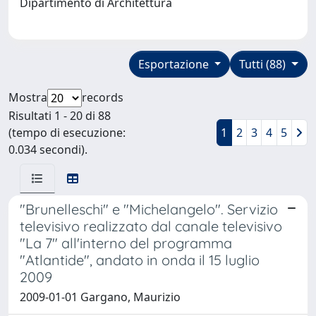
Dipartimento di Architettura
Esportazione
Tutti (88)
Mostra
records
Risultati 1 - 20 di 88
(tempo di esecuzione:
1
2
3
4
5
0.034 secondi).
"Brunelleschi" e "Michelangelo". Servizio
televisivo realizzato dal canale televisivo
"La 7" all'interno del programma
"Atlantide", andato in onda il 15 luglio
2009
2009-01-01 Gargano, Maurizio