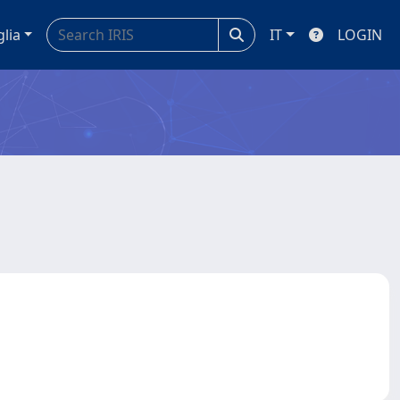
glia
IT
LOGIN