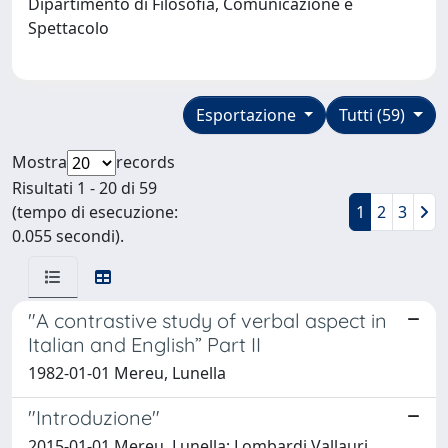
Dipartimento di Filosofia, Comunicazione e
Spettacolo
Esportazione
Tutti (59)
Mostra
records
Risultati 1 - 20 di 59
(tempo di esecuzione:
1
2
3
0.055 secondi).
"A contrastive study of verbal aspect in
Italian and English” Part II
1982-01-01 Mereu, Lunella
"Introduzione"
2015-01-01 Mereu, Lunella; Lombardi Vallauri,