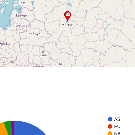
AS
EU
NA