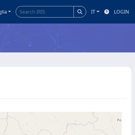
glia
IT
LOGIN