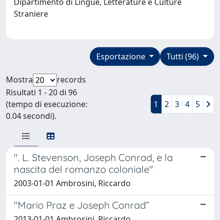
Dipartimento di Lingue, Letterature e Culture
Straniere
Esportazione
Tutti (96)
Mostra
records
Risultati 1 - 20 di 96
(tempo di esecuzione:
1
2
3
4
5
0.04 secondi).
". L. Stevenson, Joseph Conrad, e la
nascita del romanzo coloniale"
2003-01-01 Ambrosini, Riccardo
"Mario Praz e Joseph Conrad”
2013-01-01 Ambrosini, Riccardo