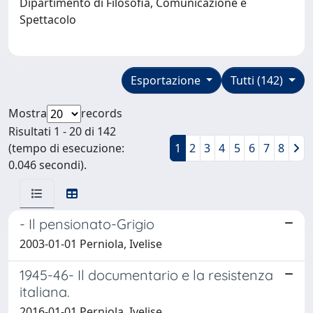
Dipartimento di Filosofia, Comunicazione e
Spettacolo
Esportazione
Tutti (142)
Mostra
records
Risultati 1 - 20 di 142
(tempo di esecuzione:
1
2
3
4
5
6
7
8
0.046 secondi).
- Il pensionato-Grigio
2003-01-01 Perniola, Ivelise
1945-46- Il documentario e la resistenza
italiana.
2016-01-01 Perniola, Ivelise