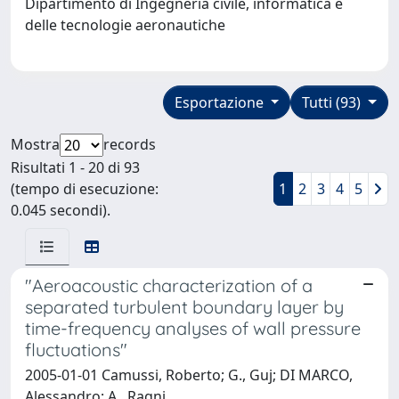
Dipartimento di Ingegneria civile, informatica e
delle tecnologie aeronautiche
Esportazione
Tutti (93)
Mostra
records
Risultati 1 - 20 di 93
(tempo di esecuzione:
1
2
3
4
5
0.045 secondi).
"Aeroacoustic characterization of a
separated turbulent boundary layer by
time-frequency analyses of wall pressure
fluctuations"
2005-01-01 Camussi, Roberto; G., Guj; DI MARCO,
Alessandro; A., Ragni