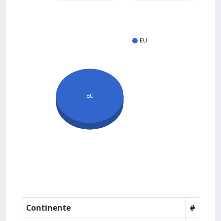
EU
EU
Continente
#