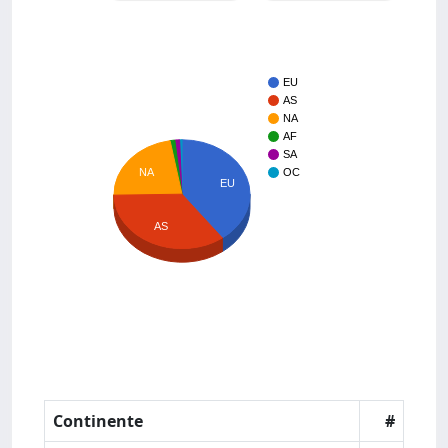
EU
AS
NA
AF
SA
NA
OC
EU
AS
Continente
#