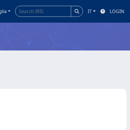
glia
IT
LOGIN