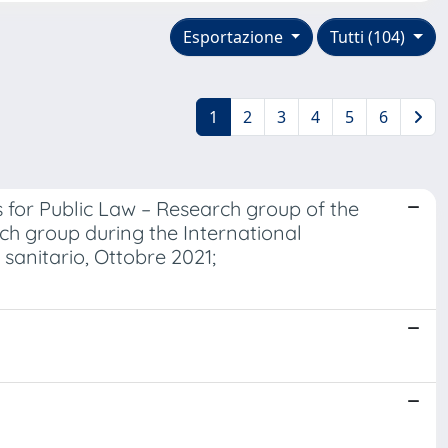
Esportazione
Tutti (104)
1
2
3
4
5
6
 for Public Law – Research group of the
ch group during the International
 sanitario, Ottobre 2021;