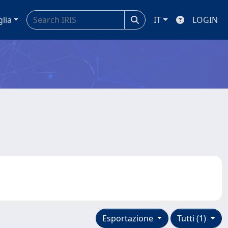
glia
IT
LOGIN
Esportazione
Tutti (1)