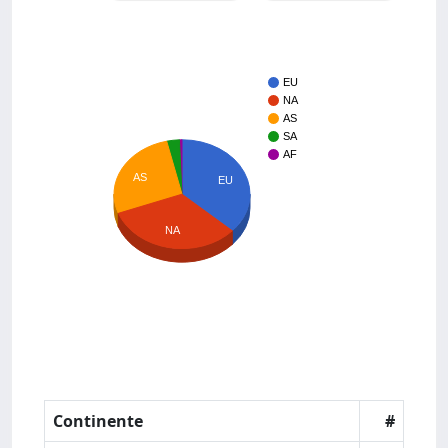
EU
NA
AS
SA
AF
AS
EU
NA
Continente
#