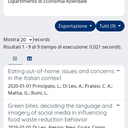
Dipartimento di Economia Aziendale
Esportazione
Tutti (9)
Mostra
records
Risultati 1 - 9 di 9 (tempo di esecuzione: 0.021 secondi).
Eating out-of-home: issues and concerns
in the Italian context
2020-01-01 Principato, L.; Di Leo, A.; Pratesi, C. A.;
Mattia, G.; Ruini, L.
Green bites: decoding the language and
imagery of social media in influencing
food waste reduction behavior
2025-01-01 Di Leo, Alessio; Nevi, Giulia; Comis,