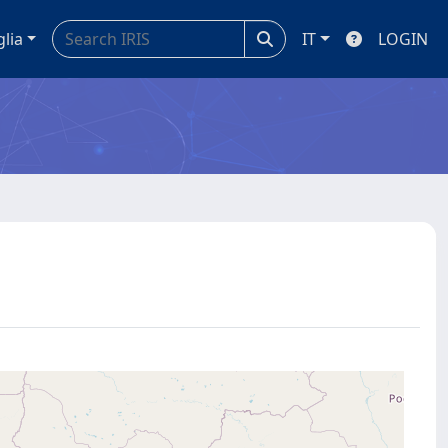
glia
IT
LOGIN