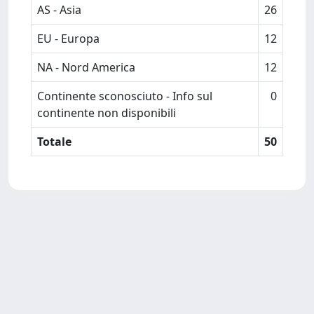
AS - Asia
26
EU - Europa
12
NA - Nord America
12
Continente sconosciuto - Info sul
0
continente non disponibili
Totale
50
Powered by
IRIS
-
about IRIS
-
Utilizzo dei cookie
-
Privacy
Copyright © 2026