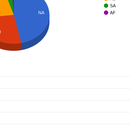
SA
AF
NA
U