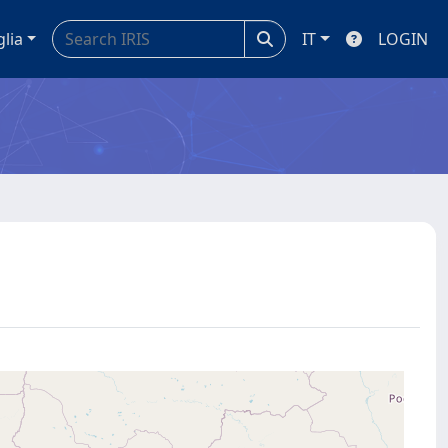
glia
IT
LOGIN