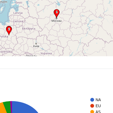
NA
EU
AS