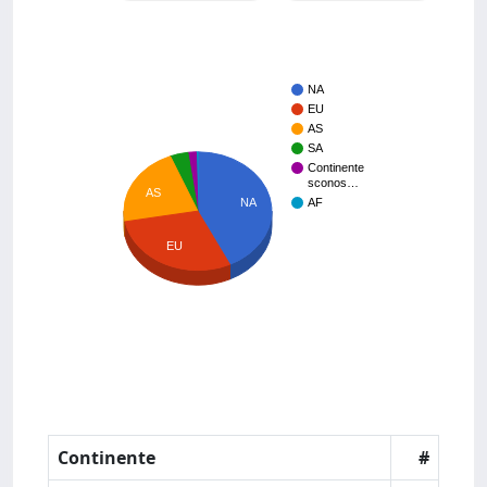
NA
EU
AS
SA
Continente
sconos…
AS
NA
AF
EU
Continente
#