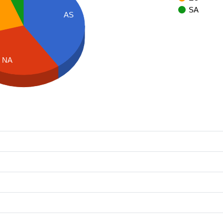
SA
AS
NA