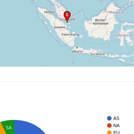
AS
NA
SA
EU