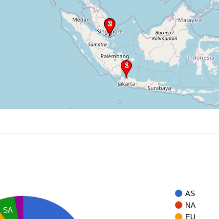
AS
NA
SA
EU