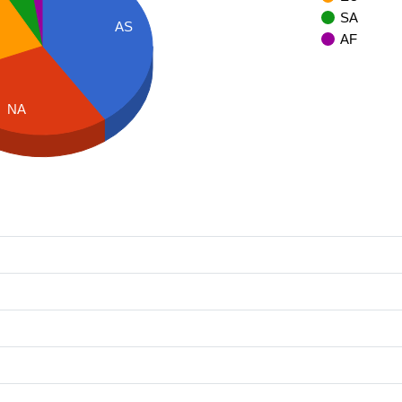
SA
AS
AF
NA