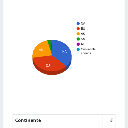
NA
EU
AS
SA
AF
Continente
AS
NA
sconos…
EU
Continente
#