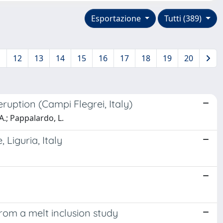
Esportazione
Tutti (389)
1
12
13
14
15
16
17
18
19
20
uption (Campi Flegrei, Italy)
A.; Pappalardo, L.
Liguria, Italy
rom a melt inclusion study