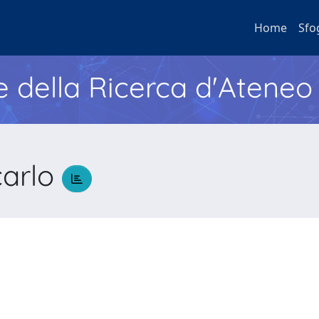
Home
Sfo
e della Ricerca d'Ateneo
arlo
o