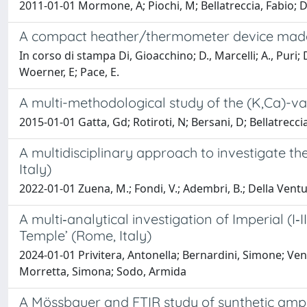
2011-01-01 Mormone, A; Piochi, M; Bellatreccia, Fabio; 
A compact heather/thermometer device made 
In corso di stampa Di, Gioacchino; D., Marcelli; A., Puri
Woerner, E; Pace, E.
A multi-methodological study of the (K,Ca)-var
2015-01-01 Gatta, Gd; Rotiroti, N; Bersani, D; Bellatrecc
A multidisciplinary approach to investigate the
Italy)
2022-01-01 Zuena, M.; Fondi, V.; Adembri, B.; Della Ventu
A multi‐analytical investigation of Imperial (
Temple’ (Rome, Italy)
2024-01-01 Privitera, Antonella; Bernardini, Simone; Vent
Morretta, Simona; Sodo, Armida
A Mössbauer and FTIR study of synthetic amphi