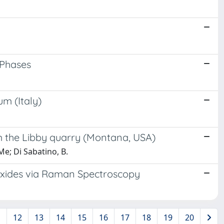
 Phases
m (Italy)
om the Libby quarry (Montana, USA)
Me; Di Sabatino, B.
 Oxides via Raman Spectroscopy
1
12
13
14
15
16
17
18
19
20