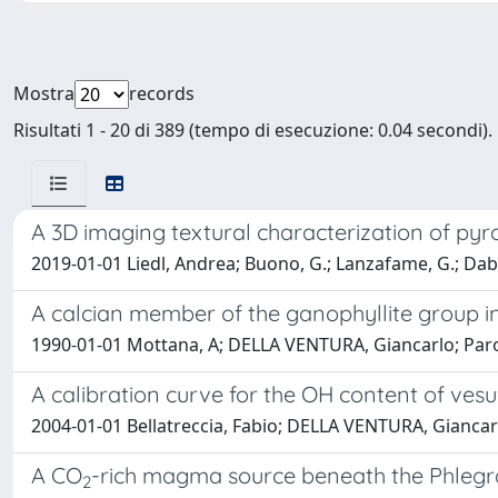
Mostra
records
Risultati 1 - 20 di 389 (tempo di esecuzione: 0.04 secondi).
A 3D imaging textural characterization of pyr
2019-01-01 Liedl, Andrea; Buono, G.; Lanzafame, G.; Dabag
A calcian member of the ganophyllite group in
1990-01-01 Mottana, A; DELLA VENTURA, Giancarlo; Parod
A calibration curve for the OH content of vesuv
2004-01-01 Bellatreccia, Fabio; DELLA VENTURA, Giancarlo; 
A CO
-rich magma source beneath the Phlegrae
2