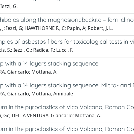
ezzi, G.
boles along the magnesioriebeckite – ferri-clino
Iezzi, G; HAWTHORNE F., C; Papin, A; Robert, J. L.
 of asbestos fibers for toxicological tests in v
 S.; Iezzi, G.; Radica, F.; Lucci, F.
p with a 14 layers stacking sequence
RA, Giancarlo; Mottana, A.
p with a 14 layers stacking sequence. Micro- an
RA, Giancarlo; Mottana, Annibale
tum in the pyroclastics of Vico Volcano, Roman C
rodi, Gc; DELLA VENTURA, Giancarlo; Mottana, A.
tum in the pyroclastics of Vico Volcano, Roman C