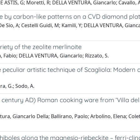
DE ASTIS, G; Moretti, R; DELLA VENTURA, Giancarlo; Cavallo, 
by carbon-like patterns on a CVD diamond pla
; De Sio, A; Cestelli Guidi, M; Kamili, Y; DELLA VENTURA, Gia
iety of the zeolite merlinoite
ia, Fabio; DELLA VENTURA, Giancarlo; Rizzato, S.
 peculiar artistic technique of Scagliola: Modern a
ra, G.; Sodo, A.
I‐II century AD) Roman cooking ware from ‘Villa de
ura, Giancarlo Della; Ballirano, Paolo; Arbolino, Elena; Colet
boles along the magnesio-riebeckite – ferri-clino