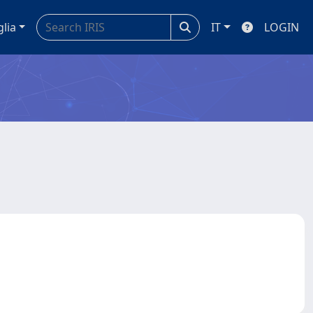
glia
IT
LOGIN