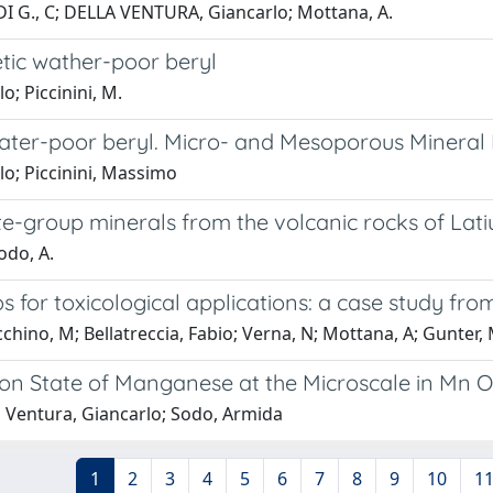
RODI G., C; DELLA VENTURA, Giancarlo; Mottana, A.
etic wather-poor beryl
; Piccinini, M.
 water-poor beryl. Micro- and Mesoporous Mineral
lo; Piccinini, Massimo
e-group minerals from the volcanic rocks of Latiu
odo, A.
s for toxicological applications: a case study fr
hino, M; Bellatreccia, Fabio; Verna, N; Mottana, A; Gunter, 
tion State of Manganese at the Microscale in Mn
la Ventura, Giancarlo; Sodo, Armida
1
2
3
4
5
6
7
8
9
10
1