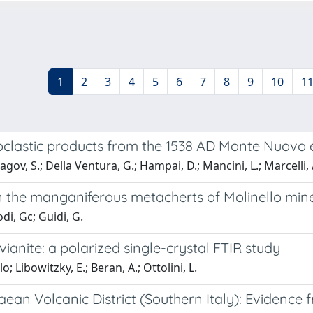
1
2
3
4
5
6
7
8
9
10
1
oclastic products from the 1538 AD Monte Nuovo er
ov, S.; Della Ventura, G.; Hampai, D.; Mancini, L.; Marcelli, 
 the manganiferous metacherts of Molinello mine, 
i, Gc; Guidi, G.
ianite: a polarized single-crystal FTIR study
Libowitzky, E.; Beran, A.; Ottolini, L.
an Volcanic District (Southern Italy): Evidence f