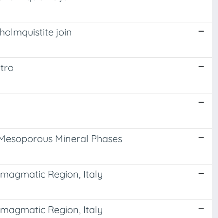
holmquistite join
itro
d Mesoporous Mineral Phases
omagmatic Region, Italy
omagmatic Region, Italy