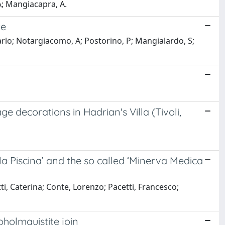
A; Mangiacapra, A.
te
ncarlo; Notargiacomo, A; Postorino, P; Mangialardo, S;
ge decorations in Hadrian's Villa (Tivoli,
lla Piscina’ and the so called ‘Minerva Medica
ti, Caterina; Conte, Lorenzo; Pacetti, Francesco;
holmquistite join