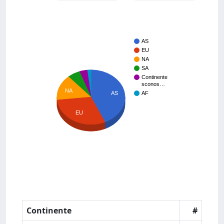
AS
EU
NA
SA
Continente
sconos…
NA
AF
AS
EU
Continente
#