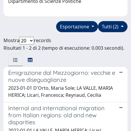
Dipartimento di Scienze Politiche
Esportazione
Tutti (2)
Mostra
records
Risultati 1 - 2 di 2 (tempo di esecuzione: 0.003 secondi).
Emigrazione dal Mezzogiorno: vecchie e
nuove diseguaglianze
2023-01-01 D'Orto, Maria Sole; LA VALLE, MARIA
HERICA; Licari, Francesca; Reynaud, Cecilia
Internal and international migration
from Italian regions: old and new
disparities
2022-01-01 LA VALLE, MARIA HERICA; Licari,