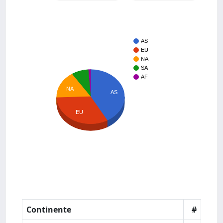
AS
EU
NA
SA
AF
NA
AS
EU
Continente
#