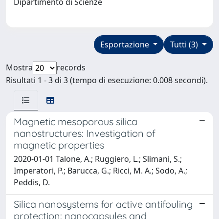
Dipartimento di Scienze
Esportazione
Tutti (3)
Mostra
records
Risultati 1 - 3 di 3 (tempo di esecuzione: 0.008 secondi).
Magnetic mesoporous silica
nanostructures: Investigation of
magnetic properties
2020-01-01 Talone, A.; Ruggiero, L.; Slimani, S.;
Imperatori, P.; Barucca, G.; Ricci, M. A.; Sodo, A.;
Peddis, D.
Silica nanosystems for active antifouling
protection: nanocapsules and