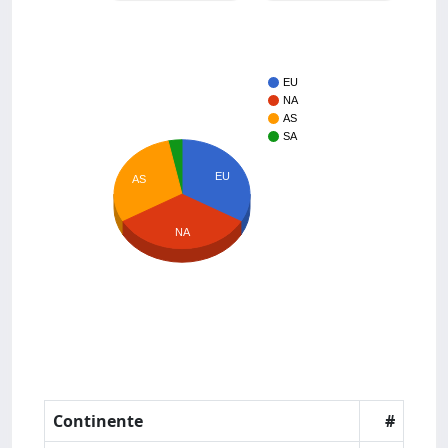
EU
NA
AS
SA
EU
AS
NA
Continente
#